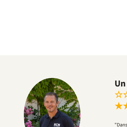
Un 
☆
★
"Dans