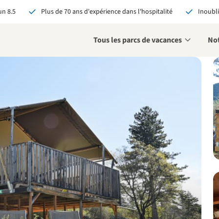
n 8.5
Plus de 70 ans d'expérience dans l'hospitalité
Inoubli
Tous les parcs de vacances
Not
éservant via RCN, vous
:
 garantie du meilleur prix
s avantages exclusifs
 contact personnalisé
oir tous les avantages