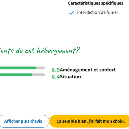
Caractéristiques spécifiques
Interdiction de fumer
lients de cet hébergement?
8.9
Aménagement et confort
8.4
Situation
Afficher plus d'avis
Ça semble bien, j’ai fait mon choix.