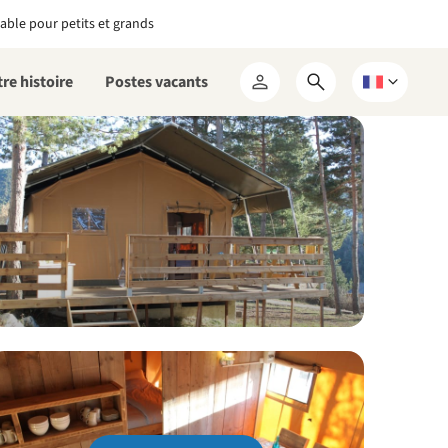
able pour petits et grands
re histoire
Postes vacants
Ouvrir
Choisissez
Mon
le
une
RCN
formulaire
langue
de
recherche