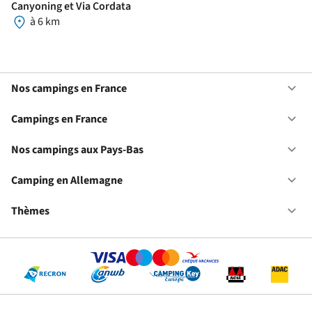
Canyoning et Via Cordata
à 6 km
Nos campings en France
Ou
No
ca
Campings en France
Ou
en
Ca
Fr
en
Nos campings aux Pays-Bas
Ou
Fr
No
ca
Camping en Allemagne
Ou
au
Ca
Pa
en
Thèmes
Ou
Ba
Al
Th