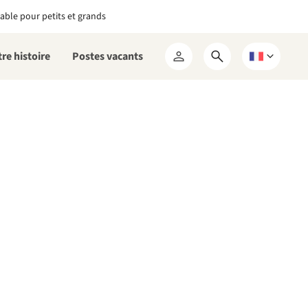
able pour petits et grands
re histoire
Postes vacants
Ouvrir
Choisissez
Mon
le
une
RCN
formulaire
langue
de
recherche