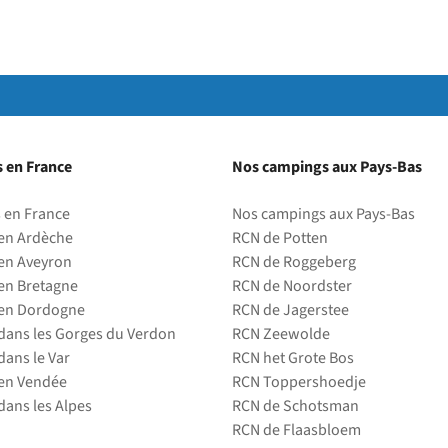
 en France
Nos campings aux Pays-Bas
 en France
Nos campings aux Pays-Bas
en Ardèche
RCN de Potten
en Aveyron
RCN de Roggeberg
en Bretagne
RCN de Noordster
en Dordogne
RCN de Jagerstee
ans les Gorges du Verdon
RCN Zeewolde
ans le Var
RCN het Grote Bos
en Vendée
RCN Toppershoedje
ans les Alpes
RCN de Schotsman
RCN de Flaasbloem