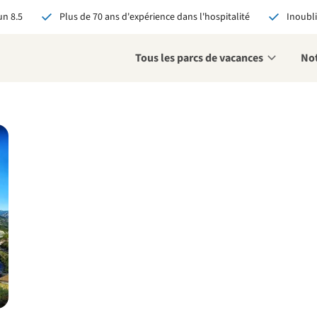
n 8.5
Plus de 70 ans d'expérience dans l'hospitalité
Inoubli
Tous les parcs de vacances
Not
éservant via RCN, vous
:
 garantie du meilleur prix
s avantages exclusifs
 contact personnalisé
oir tous les avantages