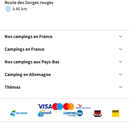
Route des Gorges rouges
à 46 km
Nos campings en France
Ou
No
ca
Campings en France
Ou
en
Ca
Fr
en
Nos campings aux Pays-Bas
Ou
Fr
No
ca
Camping en Allemagne
Ou
au
Ca
Pa
en
Thèmes
Ou
Ba
Al
Th