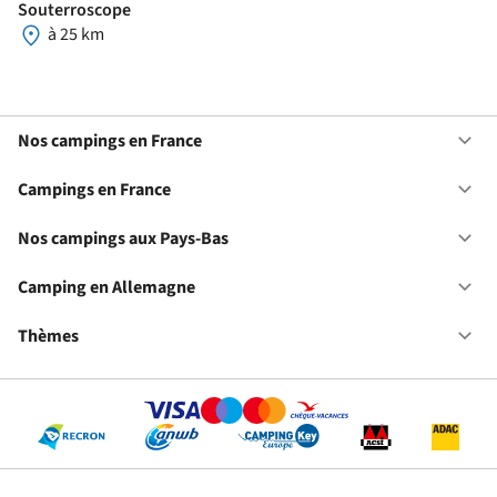
Souterroscope
à 25 km
Nos campings en France
Ou
No
ca
Campings en France
Ou
en
Ca
Fr
en
Nos campings aux Pays-Bas
Ou
Fr
No
ca
Camping en Allemagne
Ou
au
Ca
Pa
en
Thèmes
Ou
Ba
Al
Th