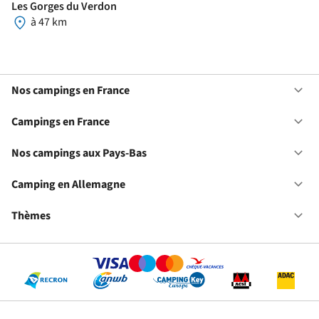
Les Gorges du Verdon
à 47 km
Nos campings en France
Ou
No
ca
Campings en France
Ou
en
Ca
Fr
en
Nos campings aux Pays-Bas
Ou
Fr
No
ca
Camping en Allemagne
Ou
au
Ca
Pa
en
Thèmes
Ou
Ba
Al
Th