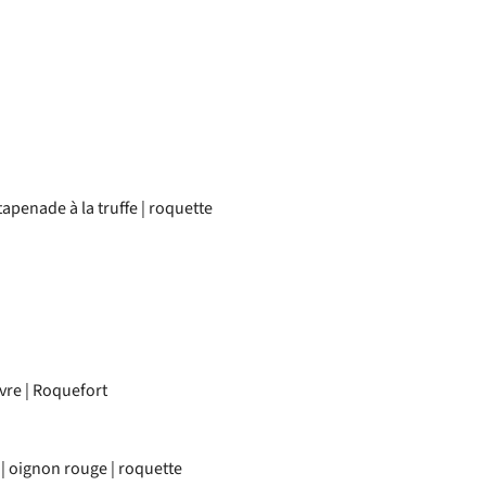
apenade à la truffe | roquette
vre | Roquefort
| oignon rouge | roquette