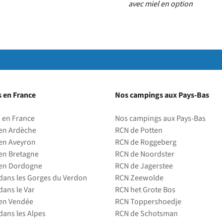
avec miel en option
 en France
Nos campings aux Pays-Bas
 en France
Nos campings aux Pays-Bas
en Ardèche
RCN de Potten
en Aveyron
RCN de Roggeberg
en Bretagne
RCN de Noordster
en Dordogne
RCN de Jagerstee
ans les Gorges du Verdon
RCN Zeewolde
ans le Var
RCN het Grote Bos
en Vendée
RCN Toppershoedje
ans les Alpes
RCN de Schotsman