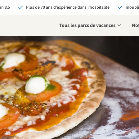
n 8.5
Plus de 70 ans d'expérience dans l'hospitalité
Inoubli
Tous les parcs de vacances
Not
éservant via RCN, vous
:
 garantie du meilleur prix
s avantages exclusifs
 contact personnalisé
oir tous les avantages