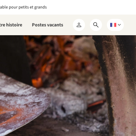
able pour petits et grands
re histoire
Postes vacants
Ouvrir
Choisissez
Mon
le
une
RCN
formulaire
langue
de
recherche