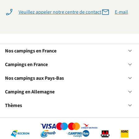
Veuillez appeler notre centre de contact
E-mail
Nos campings en France
Ou
No
ca
Campings en France
Ou
en
Ca
Fr
en
Nos campings aux Pays-Bas
Ou
Fr
No
ca
Camping en Allemagne
Ou
au
Ca
Pa
en
Thèmes
Ou
Ba
Al
Th