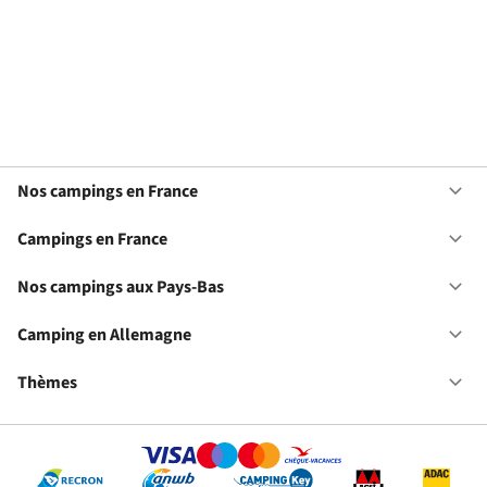
Nos campings en France
Ou
No
ca
Campings en France
Ou
en
Ca
Fr
en
Nos campings aux Pays-Bas
Ou
Fr
No
ca
Camping en Allemagne
Ou
au
Ca
Pa
en
Thèmes
Ou
Ba
Al
Th