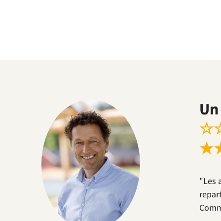
Un 
☆
★
"Les 
repar
Comme