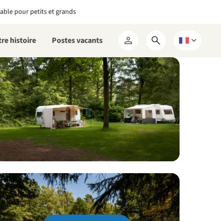
able pour petits et grands
re histoire
Postes vacants
Ouvrir
Choisissez
Mon
le
une
RCN
formulaire
langue
de
recherche