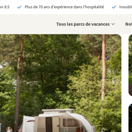
n 8.5
Plus de 70 ans d'expérience dans l'hospitalité
Inoubli
Tous les parcs de vacances
Not
éservant via RCN, vous
:
 garantie du meilleur prix
s avantages exclusifs
 contact personnalisé
oir tous les avantages