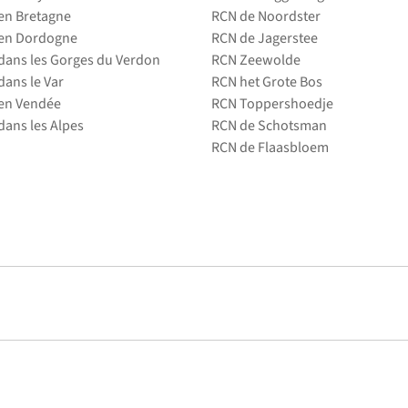
en Bretagne
RCN de Noordster
en Dordogne
RCN de Jagerstee
ans les Gorges du Verdon
RCN Zeewolde
ans le Var
RCN het Grote Bos
en Vendée
RCN Toppershoedje
ans les Alpes
RCN de Schotsman
RCN de Flaasbloem