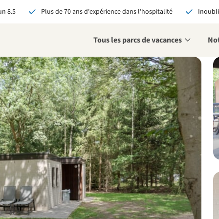
n 8.5
Plus de 70 ans d'expérience dans l'hospitalité
Inoubli
Tous les parcs de vacances
Not
éservant via RCN, vous
:
 garantie du meilleur prix
s avantages exclusifs
 contact personnalisé
oir tous les avantages