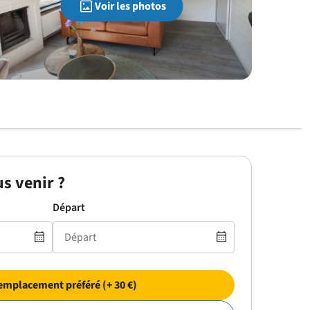
Voir les photos
s venir ?
Départ
emplacement préféré (+ 30 €)