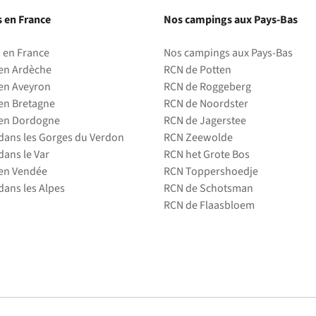
 en France
Nos campings aux Pays-Bas
 en France
Nos campings aux Pays-Bas
en Ardèche
RCN de Potten
en Aveyron
RCN de Roggeberg
en Bretagne
RCN de Noordster
en Dordogne
RCN de Jagerstee
ans les Gorges du Verdon
RCN Zeewolde
ans le Var
RCN het Grote Bos
en Vendée
RCN Toppershoedje
ans les Alpes
RCN de Schotsman
RCN de Flaasbloem