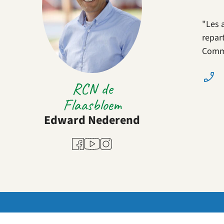
"Les 
repar
Comme
RCN de
Flaasbloem
Edward Nederend
Youtube
Facebook
Instagram