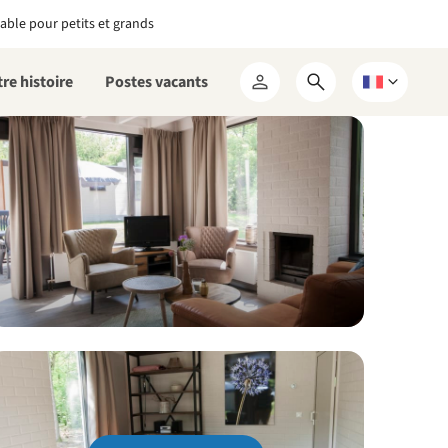
able pour petits et grands
re histoire
Postes vacants
Ouvrir
Choisissez
Mon
le
une
RCN
formulaire
langue
de
recherche