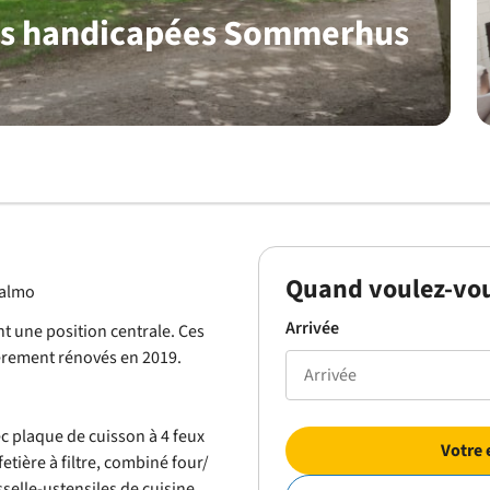
nes handicapées Sommerhus
Quand voulez-vou
Malmo
Arrivée
t une position centrale. Ces
èrement rénovés en 2019.
c plaque de cuisson à 4 feux
Votre 
fetière à filtre, combiné four/
selle-ustensiles de cuisine.