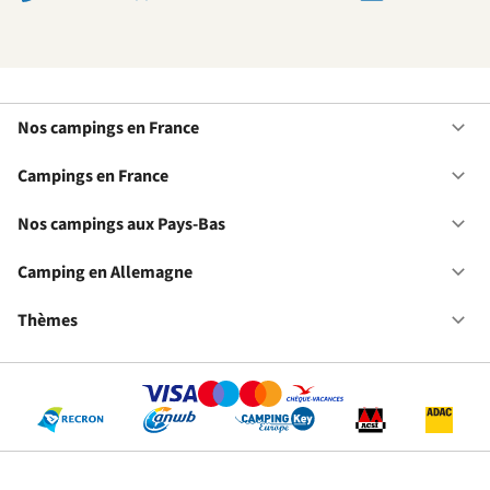
Nos campings en France
Ou
No
ca
Campings en France
Ou
en
Ca
Fr
en
Nos campings aux Pays-Bas
Ou
Fr
No
ca
Camping en Allemagne
Ou
au
Ca
Pa
en
Thèmes
Ou
Ba
Al
Th