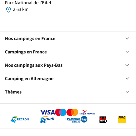
Parc National de l’Eifel
à 63 km
Nos campings en France
Ou
No
ca
Campings en France
Ou
en
Ca
Fr
en
Nos campings aux Pays-Bas
Ou
Fr
No
ca
Camping en Allemagne
Ou
au
Ca
Pa
en
Thèmes
Ou
Ba
Al
Th