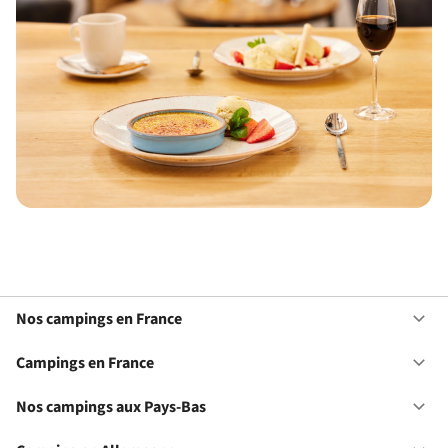
Nos campings en France
Ou
No
ca
Campings en France
Ou
en
Ca
Fr
en
Nos campings aux Pays-Bas
Ou
Fr
No