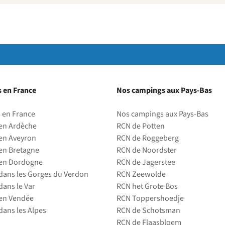
 en France
Nos campings aux Pays-Bas
 en France
Nos campings aux Pays-Bas
en Ardèche
RCN de Potten
en Aveyron
RCN de Roggeberg
en Bretagne
RCN de Noordster
en Dordogne
RCN de Jagerstee
ans les Gorges du Verdon
RCN Zeewolde
ans le Var
RCN het Grote Bos
en Vendée
RCN Toppershoedje
ans les Alpes
RCN de Schotsman
RCN de Flaasbloem