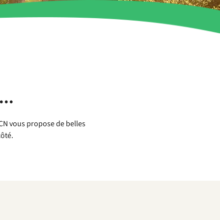
..
 RCN vous propose de belles
côté.