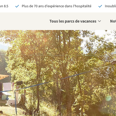
n 8.5
Plus de 70 ans d'expérience dans l'hospitalité
Inoubli
Tous les parcs de vacances
Not
éservant via RCN, vous
:
 garantie du meilleur prix
s avantages exclusifs
 contact personnalisé
oir tous les avantages