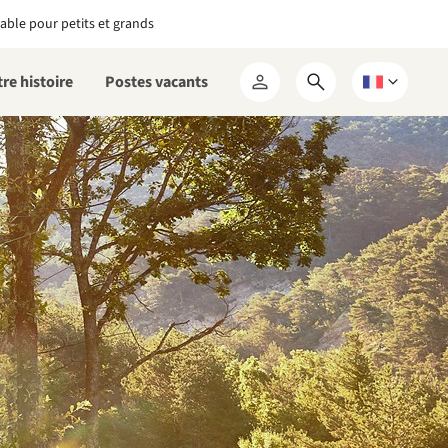
able pour petits et grands
re histoire
Postes vacants
Ouvrir
Choisissez
Mon
le
une
RCN
formulaire
langue
de
recherche