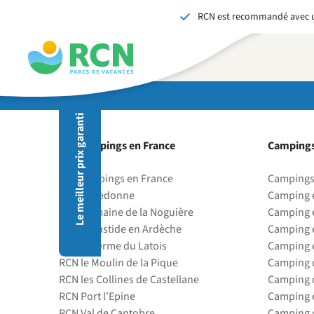
RCN est recommandé avec u
Aller
Aller
Aller
au
au
au
contenu
contenu
contenu
de
principal
du
l'en-
pied
tête
de
Le meilleur prix garanti
page
En r
avez
Nos campings en France
Campings
✓ La
✓ De
Nos campings en France
Campings
✓ Un
RCN Belledonne
Camping 
V
RCN Domaine de la Noguière
Camping 
RCN la Bastide en Ardèche
Camping 
RCN la Ferme du Latois
Camping 
RCN le Moulin de la Pique
Camping d
RCN les Collines de Castellane
Camping d
RCN Port l'Epine
Camping 
RCN Val de Cantobre
Camping d