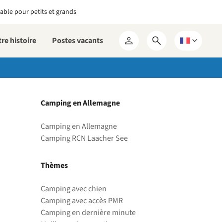
able pour petits et grands
re histoire
Postes vacants
Ouvrir
Choisissez
Mon
le
une
RCN
formulaire
langue
de
recherche
Camping en Allemagne
Camping en Allemagne
Camping RCN Laacher See
Thèmes
Camping avec chien
Camping avec accès PMR
Camping en dernière minute