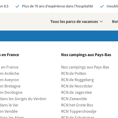
n 8.5
Plus de 70 ans d'expérience dans l'hospitalité
Inoubli
Tous les parcs de vacances
Not
éservant via RCN, vous
:
 en France
Nos campings aux Pays-Bas
 garantie du meilleur prix
s avantages exclusifs
 en France
Nos campings aux Pays-Bas
 contact personnalisé
en Ardèche
RCN de Potten
oir tous les avantages
en Aveyron
RCN de Roggeberg
en Bretagne
RCN de Noordster
en Dordogne
RCN de Jagerstee
ans les Gorges du Verdon
RCN Zeewolde
ans le Var
RCN het Grote Bos
en Vendée
RCN Toppershoedje
ans les Alpes
RCN de Schotsman