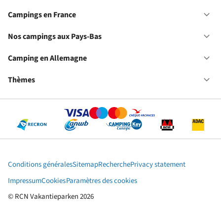
No
ca
Campings en France
Ou
en
Ca
Fr
en
Nos campings aux Pays-Bas
Ou
Fr
No
ca
Camping en Allemagne
Ou
au
Ca
Pa
en
Thèmes
Ou
Ba
Al
Th
Conditions générales
Sitemap
Recherche
Privacy statement
Impressum
Cookies
Paramètres des cookies
© RCN Vakantieparken 2026