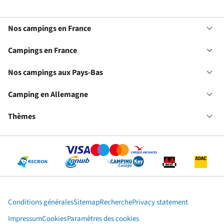
Nos campings en France
Ou
No
ca
Campings en France
Ou
en
Ca
Fr
en
Nos campings aux Pays-Bas
Ou
Fr
No
ca
Camping en Allemagne
Ou
au
Ca
Pa
en
Thèmes
Ou
Ba
Al
Th
Conditions générales
Sitemap
Recherche
Privacy statement
Impressum
Cookies
Paramètres des cookies