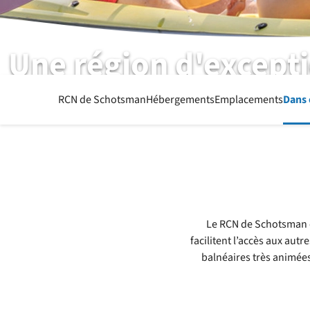
Une région d'except
RCN de Schotsman | Kamperland | La Zélande
RCN de Schotsman
Hébergements
Emplacements
Dans 
Le RCN de Schotsman es
facilitent l’accès aux autr
balnéaires très animées