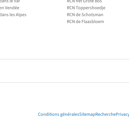
ans le Var
RCN het Grote Bos
en Vendée
RCN Toppershoedje
ans les Alpes
RCN de Schotsman
RCN de Flaasbloem
Conditions générales
Sitemap
Recherche
Privac