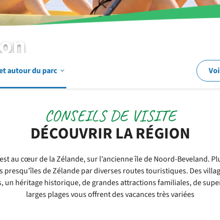
ion
Ouvrir
et autour du parc
Voi
Dans
CONSEILS DE VISITE
DÉCOUVRIR LA RÉGION
et
t au cœur de la Zélande, sur l’ancienne île de Noord-Beveland. Pl
es presqu’îles de Zélande par diverses routes touristiques. Des villa
autour
, un héritage historique, de grandes attractions familiales, de super
larges plages vous offrent des vacances très variées
du