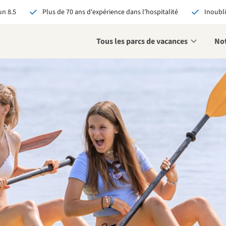
n 8.5
Plus de 70 ans d'expérience dans l'hospitalité
Inoubli
Tous les parcs de vacances
Not
éservant via RCN, vous
:
 garantie du meilleur prix
s avantages exclusifs
 contact personnalisé
oir tous les avantages