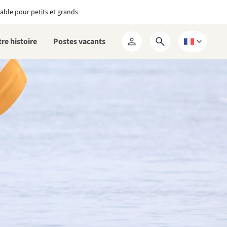
able pour petits et grands
re histoire
Postes vacants
Ouvrir
Choisissez
Mon
le
une
RCN
formulaire
langue
de
recherche