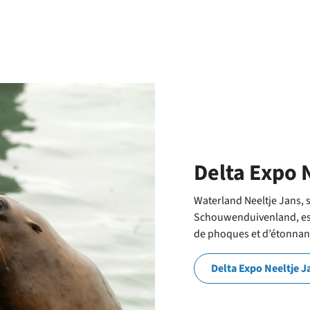
parc
Delta Expo 
Waterland Neeltje Jans, 
Schouwenduivenland, est 
de phoques et d’étonnant
Delta Expo Neeltje J