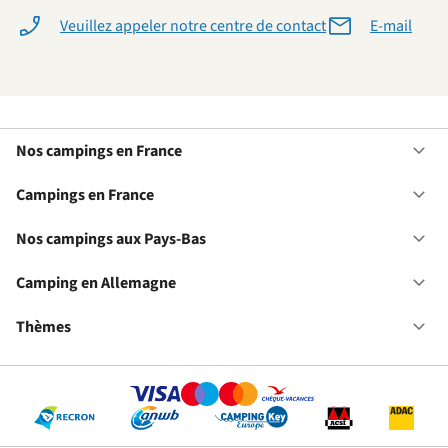
Veuillez appeler notre centre de contact
E-mail
Nos campings en France
Ou
No
ca
Campings en France
Ou
en
Ca
Fr
en
Nos campings aux Pays-Bas
Ou
Fr
No
ca
Camping en Allemagne
Ou
au
Ca
Pa
en
Thèmes
Ou
Ba
Al
Th