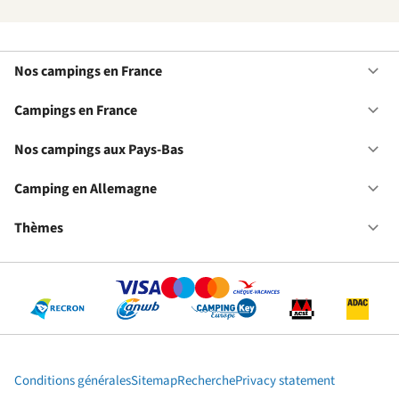
Nos campings en France
Ou
No
ca
Campings en France
Ou
en
Ca
Fr
en
Nos campings aux Pays-Bas
Ou
Fr
No
ca
Camping en Allemagne
Ou
au
Ca
Pa
en
Thèmes
Ou
Ba
Al
Th
Conditions générales
Sitemap
Recherche
Privacy statement