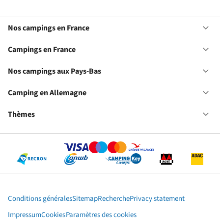
Nos campings en France
Ou
No
ca
Campings en France
Ou
en
Ca
Fr
en
Nos campings aux Pays-Bas
Ou
Fr
No
ca
Camping en Allemagne
Ou
au
Ca
Pa
en
Thèmes
Ou
Ba
Al
Th
Conditions générales
Sitemap
Recherche
Privacy statement
Impressum
Cookies
Paramètres des cookies