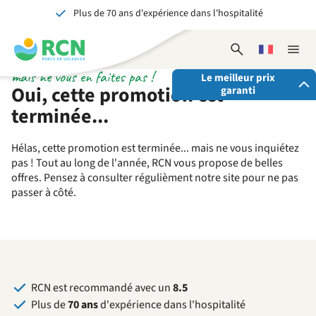
Plus de 70 ans d'expérience dans l'hospitalité
Aller
Aller
Aller
au
au
au
Inoubliable pour petits et grands
contenu
contenu
contenu
Ouvrir
Choisissez
Ferme
de
principal
du
le
une
la
mais ne vous en faites pas !
l'en-
pied
Le meilleur prix
formulaire
langue
naviga
Oui, cette promotion est
garanti
tête
de
de
recherche
page
terminée...
En réservant via RCN, vous avez:
Hélas, cette promotion est terminée... mais ne vous inquiétez
✓ La garantie du meilleur prix
pas ! Tout au long de l'année, RCN vous propose de belles
✓ Des avantages exclusifs
offres. Pensez à consulter régulièment notre site pour ne pas
✓ Un contact personnalisé
passer à côté.
Voir tous les avantages
RCN est recommandé avec un
8.5
Plus de
70 ans
d'expérience dans l'hospitalité