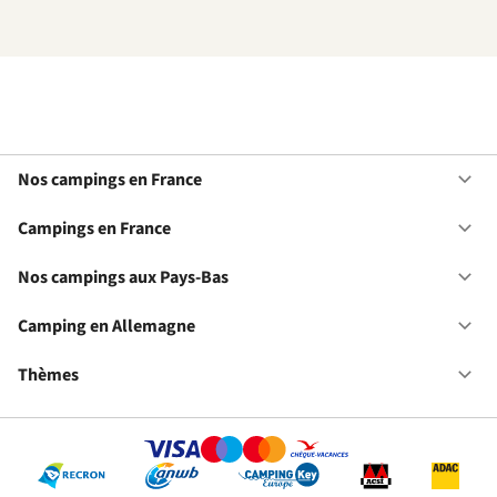
Nos campings en France
Ou
No
ca
Campings en France
Ou
en
Ca
Fr
en
Nos campings aux Pays-Bas
Ou
Fr
No
ca
Camping en Allemagne
Ou
au
Ca
Pa
en
Thèmes
Ou
Ba
Al
Th