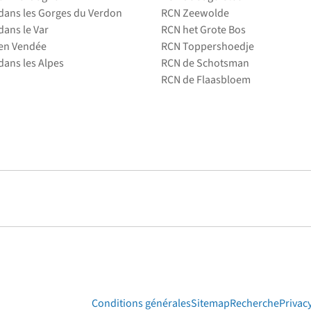
ans les Gorges du Verdon
RCN Zeewolde
ans le Var
RCN het Grote Bos
en Vendée
RCN Toppershoedje
ans les Alpes
RCN de Schotsman
RCN de Flaasbloem
Conditions générales
Sitemap
Recherche
Privac