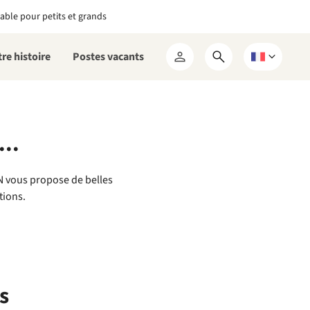
able pour petits et grands
re histoire
Postes vacants
Ouvrir
Choisissez
Mon
le
une
RCN
formulaire
langue
de
recherche
..
CN vous propose de belles
tions.
s