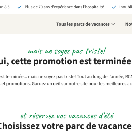
n 8.5
Plus de 70 ans d'expérience dans l'hospitalité
Inoubli
Tous les parcs de vacances
Not
mais ne soyez pas triste!
éservant via RCN, vous
i, cette promotion est terminée.
:
 garantie du meilleur prix
s avantages exclusifs
st terminée... mais ne soyez pas triste! Tout au long de l'année, R
 contact personnalisé
s et promotions. Gardez un oeil sur notre site pour les meilleures ac
oir tous les avantages
et réservez vos vacances d'été
Choisissez votre parc de vacance