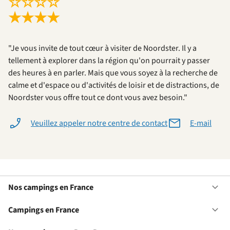
☆
☆
☆
☆
★
★
★
★
"Je vous invite de tout cœur à visiter de Noordster. Il y a
tellement à explorer dans la région qu'on pourrait y passer
des heures à en parler. Mais que vous soyez à la recherche de
calme et d'espace ou d'activités de loisir et de distractions, de
Noordster vous offre tout ce dont vous avez besoin."
Veuillez appeler notre centre de contact
E-mail
Nos campings en France
Ou
No
ca
Campings en France
Ou
en
Ca
Fr