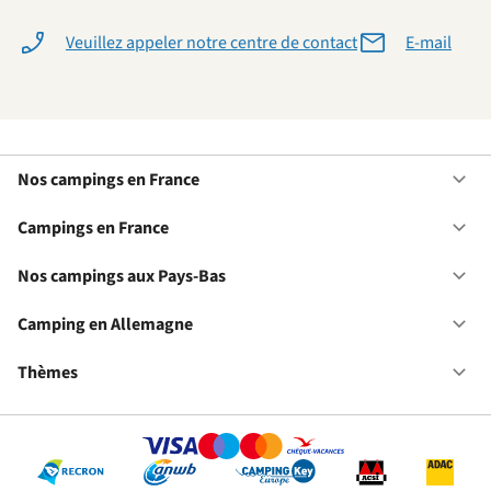
Veuillez appeler notre centre de contact
E-mail
Nos campings en France
Ou
No
ca
Campings en France
Ou
en
Ca
Fr
en
Nos campings aux Pays-Bas
Ou
Fr
No
ca
Camping en Allemagne
Ou
au
Ca
Pa
en
Thèmes
Ou
Ba
Al
Th