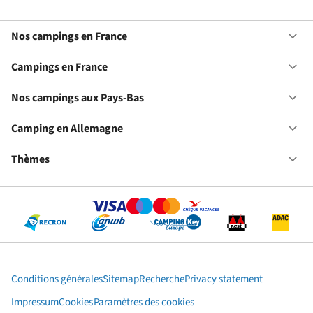
Nos campings en France
Ou
No
ca
Campings en France
Ou
en
Ca
Fr
en
Nos campings aux Pays-Bas
Ou
Fr
No
ca
Camping en Allemagne
Ou
au
Ca
Pa
en
Thèmes
Ou
Ba
Al
Th
Conditions générales
Sitemap
Recherche
Privacy statement
Impressum
Cookies
Paramètres des cookies