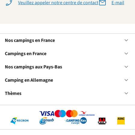
Veuillez appeler notre centre de contact
E-mail
Nos campings en France
Ou
No
ca
Campings en France
Ou
en
Ca
Fr
en
Nos campings aux Pays-Bas
Ou
Fr
No
ca
Camping en Allemagne
Ou
au
Ca
Pa
en
Thèmes
Ou
Ba
Al
Th