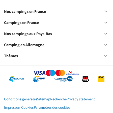
Nos campings en France
Ou
No
ca
Campings en France
Ou
en
Ca
Fr
en
Nos campings aux Pays-Bas
Ou
Fr
No
ca
Camping en Allemagne
Ou
au
Ca
Pa
en
Thèmes
Ou
Ba
Al
Th
Conditions générales
Sitemap
Recherche
Privacy statement
Impressum
Cookies
Paramètres des cookies