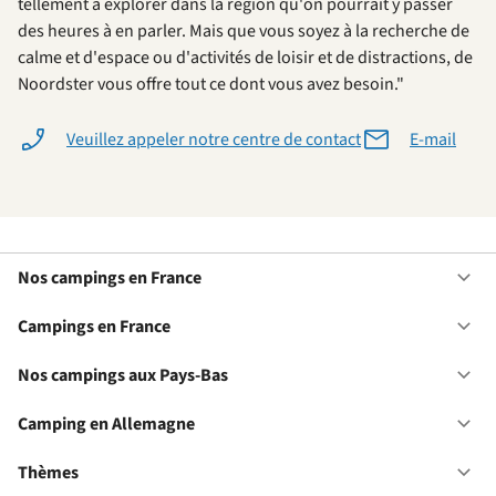
tellement à explorer dans la région qu'on pourrait y passer
des heures à en parler. Mais que vous soyez à la recherche de
calme et d'espace ou d'activités de loisir et de distractions, de
Noordster vous offre tout ce dont vous avez besoin."
Veuillez appeler notre centre de contact
E-mail
Nos campings en France
Ou
No
ca
Campings en France
Ou
en
Ca
Fr
en
Nos campings aux Pays-Bas
Ou
Fr
No
ca
Camping en Allemagne
Ou
au
Ca
Pa
en
Thèmes
Ou
Ba
Al