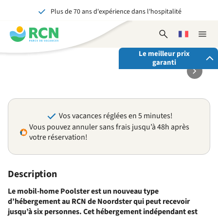
Plus de 70 ans d'expérience dans l'hospitalité
Aller
Aller
Aller
Aller
au
au
au
au
Inoubliable pour petits et grands
contenu
contenu
disponibilités
contenu
Ouvrir
Choisissez
Ferme
de
principal
du
le
une
la
l'en-
pied
Le meilleur prix
formulaire
langue
naviga
garanti
tête
de
de
recherche
page
En réservant via RCN, vous avez:
✓ La garantie du meilleur prix
Vos vacances réglées en 5 minutes!
✓ Des avantages exclusifs
Vous pouvez annuler sans frais jusqu’à 48h après
✓ Un contact personnalisé
votre réservation!
Voir tous les avantages
Description
Le mobil-home Poolster est un nouveau type
d’hébergement au RCN de Noordster qui peut recevoir
jusqu’à six personnes.
Cet hébergement indépendant est