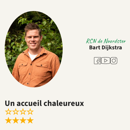
RCN de Noordster
Bart Dijkstra
Youtube
Facebook
Instagram
Un accueil chaleureux
☆
☆
☆
☆
★
★
★
★