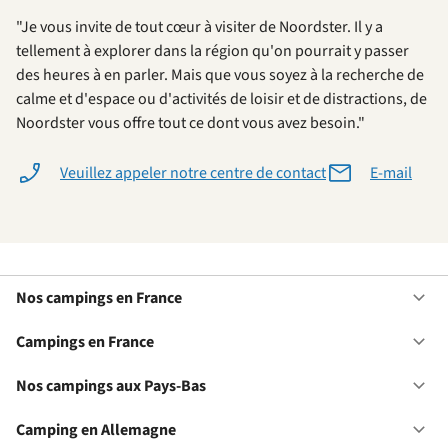
"Je vous invite de tout cœur à visiter de Noordster. Il y a
tellement à explorer dans la région qu'on pourrait y passer
des heures à en parler. Mais que vous soyez à la recherche de
calme et d'espace ou d'activités de loisir et de distractions, de
Noordster vous offre tout ce dont vous avez besoin."
Veuillez appeler notre centre de contact
E-mail
Nos campings en France
Ou
No
ca
Campings en France
Ou
en
Ca
Fr
en
Nos campings aux Pays-Bas
Ou
Fr
No
ca
Camping en Allemagne
Ou
au