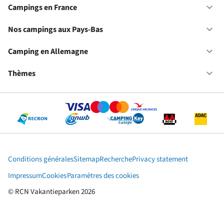
ca
Campings en France
Ou
en
Ca
Fr
en
Nos campings aux Pays-Bas
Ou
Fr
No
ca
Camping en Allemagne
Ou
au
Ca
Pa
en
Thèmes
Ou
Ba
Al
Th
Conditions générales
Sitemap
Recherche
Privacy statement
Impressum
Cookies
Paramètres des cookies
© RCN Vakantieparken 2026