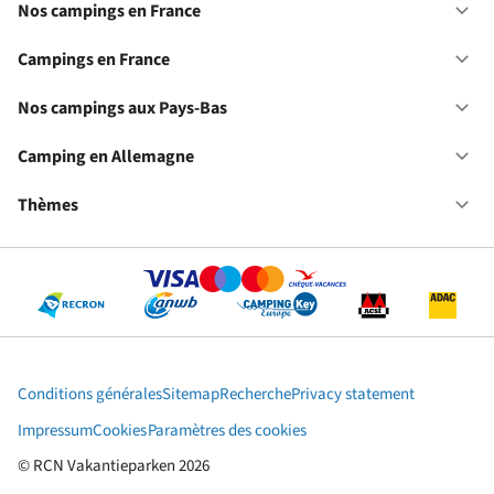
Nos campings en France
Ou
No
ca
Campings en France
Ou
en
Ca
Fr
en
Nos campings aux Pays-Bas
Ou
Fr
No
ca
Camping en Allemagne
Ou
au
Ca
Pa
en
Thèmes
Ou
Ba
Al
Th
Conditions générales
Sitemap
Recherche
Privacy statement
Impressum
Cookies
Paramètres des cookies
© RCN Vakantieparken 2026