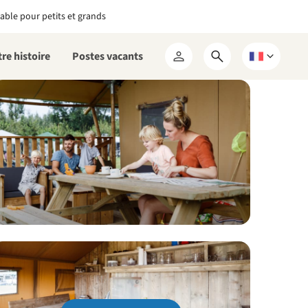
able pour petits et grands
re histoire
Postes vacants
Ouvrir
Choisissez
Mon
le
une
RCN
formulaire
langue
de
recherche