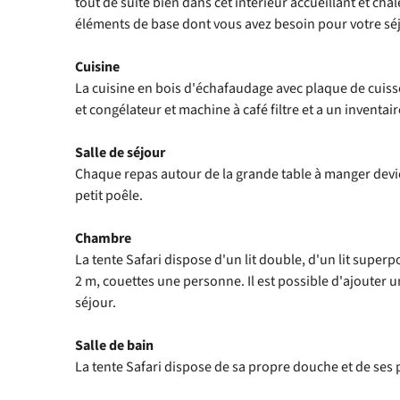
tout de suite bien dans cet intérieur accueillant et cha
éléments de base dont vous avez besoin pour votre séjo
Cuisine
La cuisine en bois d'échafaudage avec plaque de cuisso
et congélateur et machine à café filtre et a un inventai
Salle de séjour
Chaque repas autour de la grande table à manger devien
petit poêle.
Chambre
La tente Safari dispose d'un lit double, d'un lit superpo
2 m, couettes une personne. Il est possible d'ajouter un
séjour.
Salle de bain
La tente Safari dispose de sa propre douche et de ses p