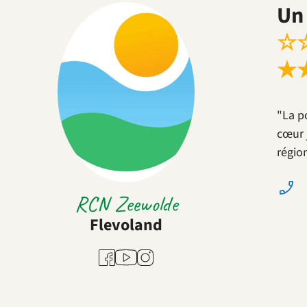
Un 
☆
★
"La p
cœur 
régio
RCN Zeewolde
Flevoland
Youtube
Facebook
Instagram