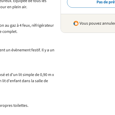
leureux. Équipée de tous les
Pas de pré
ur en plein air.
Vous pouvez annuler 
n au gaz à 4 feux, réfrigérateur
re complet.
t un évènement festif. Il y a un
sé et d'un lit simple de 0,90 m x
 lit d'enfant dans la salle de
ropres toilettes.