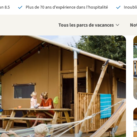
n 8.5
Plus de 70 ans d'expérience dans l'hospitalité
Inoubli
Tous les parcs de vacances
Not
éservant via RCN, vous
:
 garantie du meilleur prix
s avantages exclusifs
 contact personnalisé
oir tous les avantages