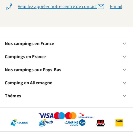
Veuillez appeler notre centre de contact
E-mail
Nos campings en France
Ou
No
ca
Campings en France
Ou
en
Ca
Fr
en
Nos campings aux Pays-Bas
Ou
Fr
No
ca
Camping en Allemagne
Ou
au
Ca
Pa
en
Thèmes
Ou
Ba
Al
Th