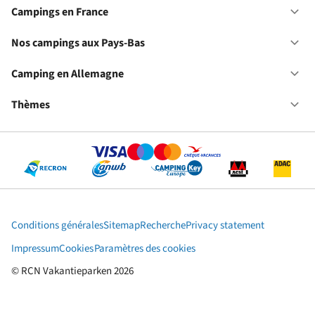
ca
Campings en France
Ou
en
Ca
Fr
en
Nos campings aux Pays-Bas
Ou
Fr
No
ca
Camping en Allemagne
Ou
au
Ca
Pa
en
Thèmes
Ou
Ba
Al
Th
Conditions générales
Sitemap
Recherche
Privacy statement
Impressum
Cookies
Paramètres des cookies
© RCN Vakantieparken 2026