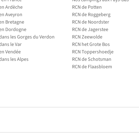
en Ardèche
RCN de Potten
en Aveyron
RCN de Roggeberg
en Bretagne
RCN de Noordster
en Dordogne
RCN de Jagerstee
ans les Gorges du Verdon
RCN Zeewolde
ans le Var
RCN het Grote Bos
en Vendée
RCN Toppershoedje
ans les Alpes
RCN de Schotsman
RCN de Flaasbloem