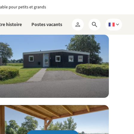
able pour petits et grands
re histoire
Postes vacants
Ouvrir
Choisissez
Mon
le
une
RCN
formulaire
langue
de
recherche