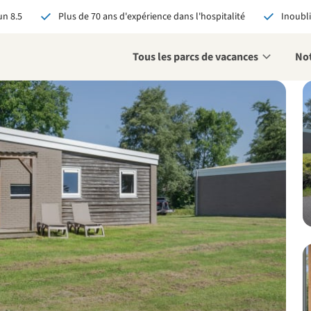
n 8.5
Plus de 70 ans d'expérience dans l'hospitalité
Inoubli
Tous les parcs de vacances
Not
éservant via RCN, vous
:
 garantie du meilleur prix
s avantages exclusifs
 contact personnalisé
oir tous les avantages