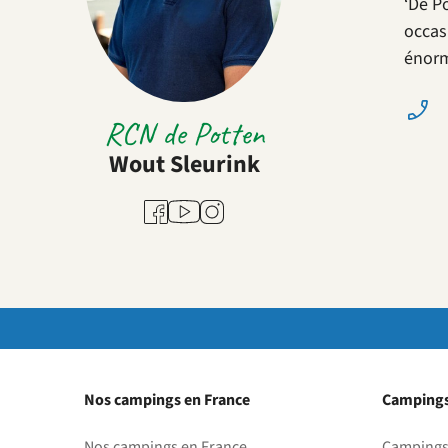
‘De P
occas
énorm
RCN de Potten
Wout Sleurink
Youtube
Facebook
Instagram
Nos campings en France
Campings
Nos campings en France
Campings