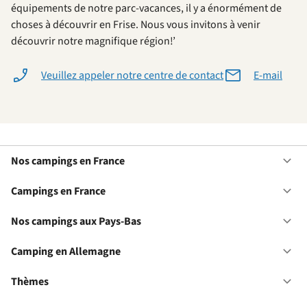
équipements de notre parc-vacances, il y a énormément de
choses à découvrir en Frise. Nous vous invitons à venir
découvrir notre magnifique région!’
Veuillez appeler notre centre de contact
E-mail
Nos campings en France
Ou
No
ca
Campings en France
Ou
en
Ca
Fr
en
Nos campings aux Pays-Bas
Ou
Fr
No
ca
Camping en Allemagne
Ou
au
Ca
Pa
en
Thèmes
Ou
Ba
Al
Th