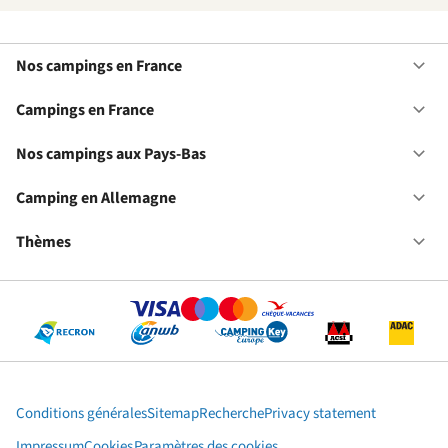
Nos campings en France
Ou
No
ca
Campings en France
Ou
en
Ca
Fr
en
Nos campings aux Pays-Bas
Ou
Fr
No
ca
Camping en Allemagne
Ou
au
Ca
Pa
en
Thèmes
Ou
Ba
Al
Th
Conditions générales
Sitemap
Recherche
Privacy statement
Impressum
Cookies
Paramètres des cookies