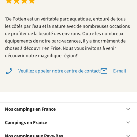
★
★
★
★
‘De Potten est un véritable parc aquatique, entouré de tous
les côtés par l’eau et la nature avec de nombreuses occasions
de profiter de la beauté des environs. Outre les nombreux
équipements de notre parc-vacances, il y a énormément de
choses à découvrir en Frise. Nous vous invitons à venir
découvrir notre magnifique région!’
Veuillez appeler notre centre de contact
E-mail
Nos campings en France
Ou
No
ca
Campings en France
Ou
en
Ca
Fr
en
Nos campings aux Pays-Bas