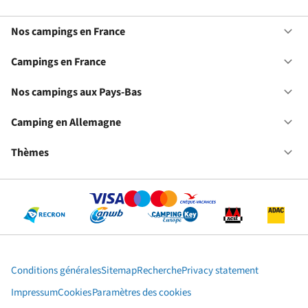
Nos campings en France
Ou
No
ca
Campings en France
Ou
en
Ca
Fr
en
Nos campings aux Pays-Bas
Ou
Fr
No
ca
Camping en Allemagne
Ou
au
Ca
Pa
en
Thèmes
Ou
Ba
Al
Th
Conditions générales
Sitemap
Recherche
Privacy statement
Impressum
Cookies
Paramètres des cookies