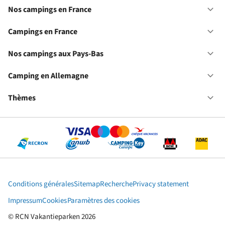
Nos campings en France
Ou
No
ca
Campings en France
Ou
en
Ca
Fr
en
Nos campings aux Pays-Bas
Ou
Fr
No
ca
Camping en Allemagne
Ou
au
Ca
Pa
en
Thèmes
Ou
Ba
Al
Th
Conditions générales
Sitemap
Recherche
Privacy statement
Impressum
Cookies
Paramètres des cookies
© RCN Vakantieparken 2026