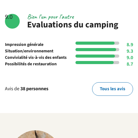
Bien l'un pour l'autre
9.0
Evaluations du camping
8.9
Impression générale
9.3
Situation/environnement
9.0
Convivialité vis-à-vis des enfants
8.7
Possibilités de restauration
Avis de
38 personnes
Tous les avis