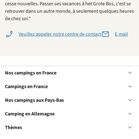
cesse nouvelles. Passer ses vacances à het Grote Bos, c'est se
retrouver dans un autre monde, à seulement quelques heures
de chez soi."
Veuillez appeler notre centre de contact
E-mail
Nos campings en France
Ou
No
ca
Campings en France
Ou
en
Ca
Fr
en
Nos campings aux Pays-Bas
Ou
Fr
No
ca
Camping en Allemagne
Ou
au
Ca
Pa
en
Thèmes
Ou
Ba
Al
Th