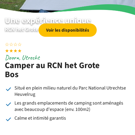
Une expérience unique
RCN het Grote Bos | Doorn | Utrecht
Voir les disponibilités
☆
☆
☆
☆
★
★
★
★
Doorn, Utrecht
Camper au RCN het Grote
Bos
Situé en plein milieu naturel du Parc National Utrechtse
Heuvelrug
Les grands emplacements de camping sont aménagés
avec beaucoup d'espace (env. 100m2)
Calme et intimité garantis