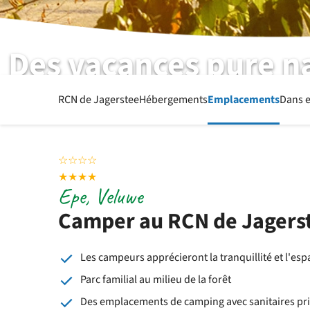
Des vacances pure n
RCN de Jagerstee | Veluwe | Epe
RCN de Jagerstee
Hébergements
Emplacements
Dans e
☆
☆
☆
☆
★
★
★
★
Epe, Veluwe
Camper au RCN de Jagers
Les campeurs apprécieront la tranquillité et l'esp
Parc familial au milieu de la forêt
Des emplacements de camping avec sanitaires pri