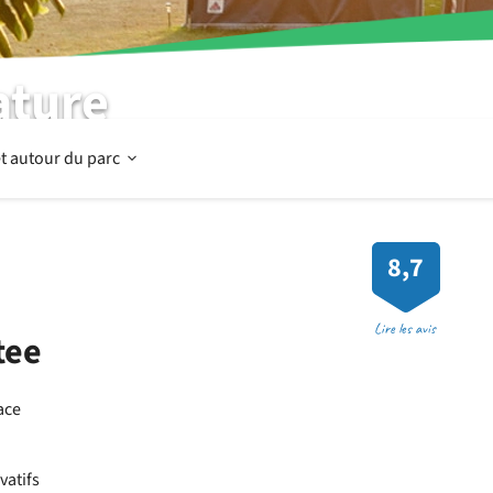
ature
Ouvrir
t autour du parc
Dans
8,7
et
Lire les avis
tee
autour
ace
du
vatifs