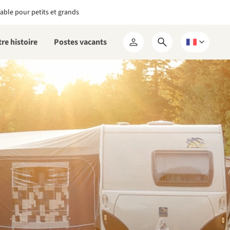
able pour petits et grands
re histoire
Postes vacants
Ouvrir
Choisissez
Mon
le
une
RCN
formulaire
langue
de
recherche