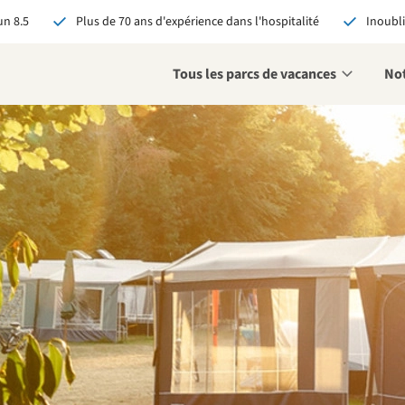
n 8.5
Plus de 70 ans d'expérience dans l'hospitalité
Inoubli
Tous les parcs de vacances
Not
éservant via RCN, vous
:
 garantie du meilleur prix
s avantages exclusifs
 contact personnalisé
oir tous les avantages