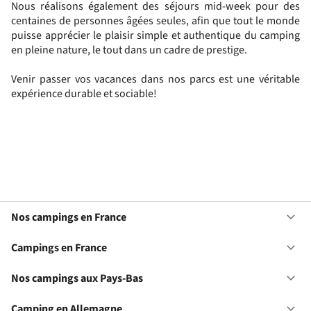
Nous réalisons également des séjours mid-week pour des
centaines de personnes âgées seules, afin que tout le monde
puisse apprécier le plaisir simple et authentique du camping
en pleine nature, le tout dans un cadre de prestige.
Venir passer vos vacances dans nos parcs est une véritable
expérience durable et sociable!
Nos campings en France
Ou
No
ca
Campings en France
Ou
en
Ca
Fr
en
Nos campings aux Pays-Bas
Ou
Fr
No
ca
Camping en Allemagne