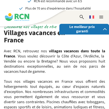
Aller
Aller
Aller
Plus de 70 ans d'expérience dans l'hospitalité
au
au
au
Inoubliable pour petits et grands
contenu
contenu
contenu
Ouvrir
Choisissez
Ferme
de
principal
du
le
une
la
Découvrez nos villages de rêve
l'en-
pied
Le meilleur prix
formulaire
langue
naviga
Villages vacances en
garanti
tête
de
de
recherche
page
France
En réservant via RCN, vous avez:
Avec RCN, retrouvez
nos
villages vacances
dans toute la
✓ La garantie du meilleur prix
France
. Vous voulez découvrir la Côte d’Azur,
l’
Ardèche,
la
✓ Des avantages exclusifs
Vendée ou
encore la
Bretagne
? Nous vous proposons huit
✓ Un contact personnalisé
destinations exceptionnelles, au sein de nos parcs de
Voir tous les avantages
vacances haut de gamme.
Tous nos villages vacances en France vous offrent des
hébergements tout équipés, au cœur d’espaces naturels
d’exception. Nos nombreuses infrastructures et commodités
vous permettent également de vous ressourcer et vous
divertir sans contraintes. Piscines chauffées avec toboggans,
espaces sportifs et de loisirs, animations ludiques et fitness,