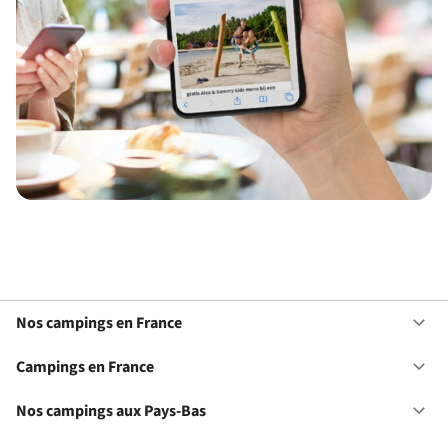
Nos campings en France
Ou
No
ca
Campings en France
Ou
en
Ca
Fr
en
Nos campings aux Pays-Bas
Ou
Fr
No