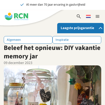
Al meer dan 70 jaar ervaring in gastvrijheid
Overslaan
Overslaan
Overslaan
naar
naar
naar
Onvergetelijk voor jong en oud
hoofdnavigatie
hoofdinhoud
voettekstinhoud
Open
Kies
Sluit
zoekformulier
een
naviga
taal
Laagste prijsgarantie
Algemeen
Inspiratie
Beleef het opnieuw: DIY vakantie
Als je bij RCN boekt, krijg je:
De beste prijsgarantie
memory jar
Exclusieve voordelen
09 december 2023
Persoonlijk contact
Bekijk alle voordelen