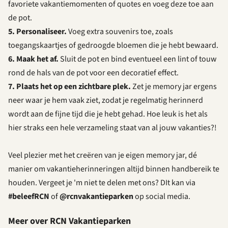
favoriete vakantiemomenten of quotes en voeg deze toe aan
de pot.
5. Personaliseer.
Voeg extra souvenirs toe, zoals
toegangskaartjes of gedroogde bloemen die je hebt bewaard.
6. Maak het af.
Sluit de pot en bind eventueel een lint of touw
rond de hals van de pot voor een decoratief effect.
7. Plaats het op een zichtbare plek.
Zet je memory jar ergens
neer waar je hem vaak ziet, zodat je regelmatig herinnerd
wordt aan de fijne tijd die je hebt gehad. Hoe leuk is het als
hier straks een hele verzameling staat van al jouw vakanties?!
Veel plezier met het creëren van je eigen memory jar, dé
manier om vakantieherinneringen altijd binnen handbereik te
houden. Vergeet je 'm niet te delen met ons? DIt kan via
#beleefRCN
of
@rcnvakantieparken
op social media.
Meer over RCN Vakantieparken