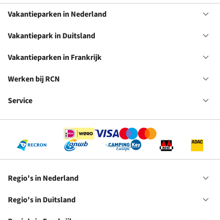
Vakantieparken in Nederland
Op
Va
in
Vakantiepark in Duitsland
Op
Ne
Va
in
Vakantieparken in Frankrijk
Op
Du
Va
in
Werken bij RCN
Op
Fr
We
bij
Service
Op
RC
Se
Regio's in Nederland
Op
Re
in
Regio's in Duitsland
Op
Ne
Re