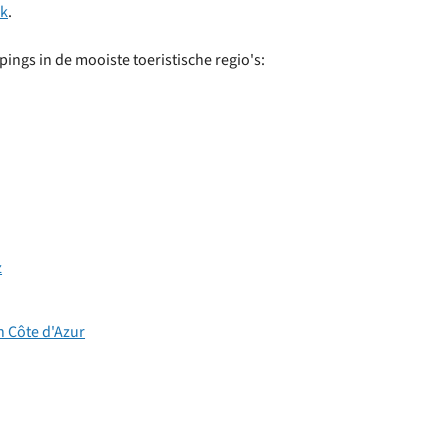
rk
.
pings in de mooiste toeristische regio's:
z
 Côte d'Azur