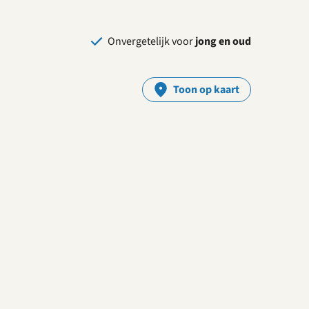
Onvergetelijk voor
jong en oud
Toon op kaart