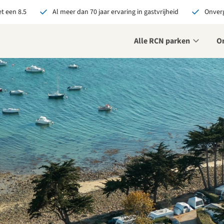
t een 8.5
Al meer dan 70 jaar ervaring in gastvrijheid
Onverg
Alle RCN parken
O
je bij RCN boekt, krijg je:
De beste prijsgarantie
Exclusieve voordelen
Persoonlijk contact
ekijk alle voordelen