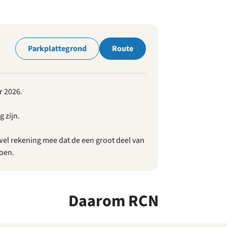
park
Parkplattegrond
Route
r 2026.
 zijn.
wel rekening mee dat de een groot deel van
zoen.
Daarom RCN