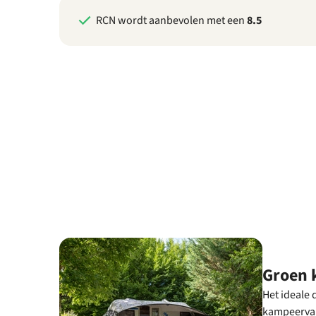
RCN wordt aanbevolen met een
8.5
Groen
Het ideale 
kampeervaka