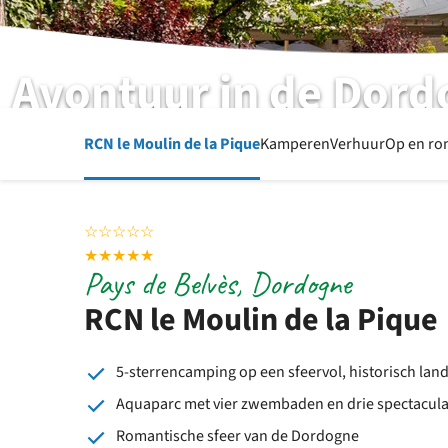
Avontuur in de Dor
RCN le Moulin de la Pique | Pays de Belvès | Dordogne
RCN le Moulin de la Pique
Kamperen
Verhuur
Op en ro
☆
☆
☆
☆
☆
★
★
★
★
★
Pays de Belvès, Dordogne
RCN le Moulin de la Pique
5-sterrencamping op een sfeervol, historisch la
Aquaparc met vier zwembaden en drie spectacula
Romantische sfeer van de Dordogne