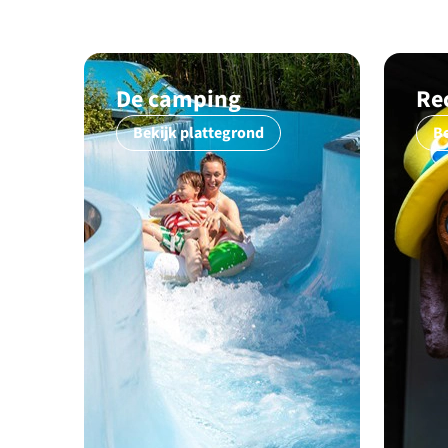
De camping
Re
Bekijk plattegrond
B