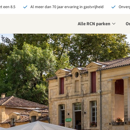
t een 8.5
Al meer dan 70 jaar ervaring in gastvrijheid
Onverg
Alle RCN parken
O
je bij RCN boekt, krijg je:
De beste prijsgarantie
Exclusieve voordelen
Persoonlijk contact
ekijk alle voordelen