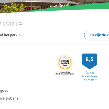
dogne
Open
nd het park
Bekijk de 
Op
8,5
en
Lees de
beoordelingen
van anderen
rond
ndgoed
ire glijbanen
het