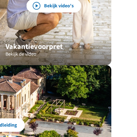
Bekijk video's
Vakantievoorpret
Bekijk de video
dleiding