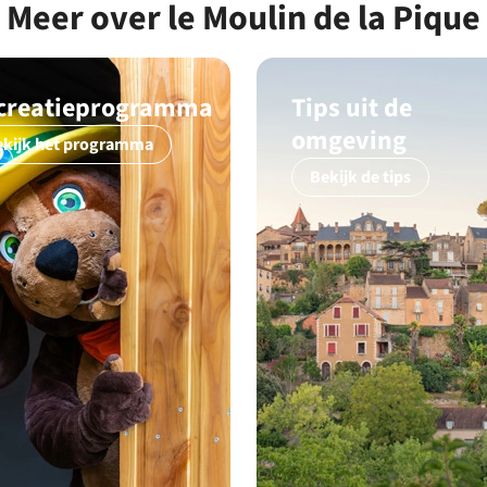
Meer over le Moulin de la Pique
creatieprogramma
Tips uit de
omgeving
ekijk het programma
Bekijk de tips