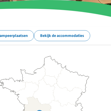
kampeerplaatsen
Bekijk de accommodaties