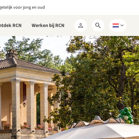
etelijk voor jong en oud
ntdek RCN
Werken bij RCN
Open
Kies
Mijn
zoekformulier
een
RCN
taal